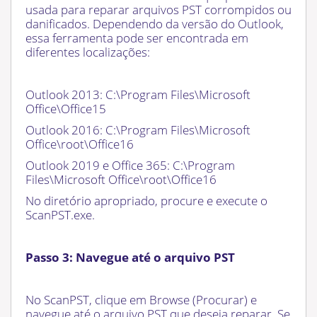
usada para reparar arquivos PST corrompidos ou
danificados. Dependendo da versão do Outlook,
essa ferramenta pode ser encontrada em
diferentes localizações:
Outlook 2013: C:\Program Files\Microsoft
Office\Office15
Outlook 2016: C:\Program Files\Microsoft
Office\root\Office16
Outlook 2019 e Office 365: C:\Program
Files\Microsoft Office\root\Office16
No diretório apropriado, procure e execute o
ScanPST.exe.
Passo 3: Navegue até o arquivo PST
No ScanPST, clique em Browse (Procurar) e
navegue até o arquivo PST que deseja reparar. Se