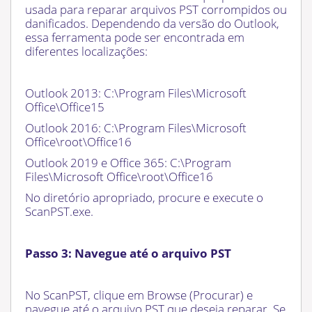
usada para reparar arquivos PST corrompidos ou
danificados. Dependendo da versão do Outlook,
essa ferramenta pode ser encontrada em
diferentes localizações:
Outlook 2013: C:\Program Files\Microsoft
Office\Office15
Outlook 2016: C:\Program Files\Microsoft
Office\root\Office16
Outlook 2019 e Office 365: C:\Program
Files\Microsoft Office\root\Office16
No diretório apropriado, procure e execute o
ScanPST.exe.
Passo 3: Navegue até o arquivo PST
No ScanPST, clique em Browse (Procurar) e
navegue até o arquivo PST que deseja reparar. Se