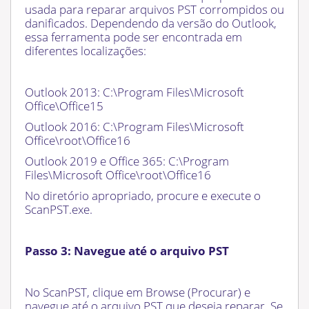
usada para reparar arquivos PST corrompidos ou
danificados. Dependendo da versão do Outlook,
essa ferramenta pode ser encontrada em
diferentes localizações:
Outlook 2013: C:\Program Files\Microsoft
Office\Office15
Outlook 2016: C:\Program Files\Microsoft
Office\root\Office16
Outlook 2019 e Office 365: C:\Program
Files\Microsoft Office\root\Office16
No diretório apropriado, procure e execute o
ScanPST.exe.
Passo 3: Navegue até o arquivo PST
No ScanPST, clique em Browse (Procurar) e
navegue até o arquivo PST que deseja reparar. Se