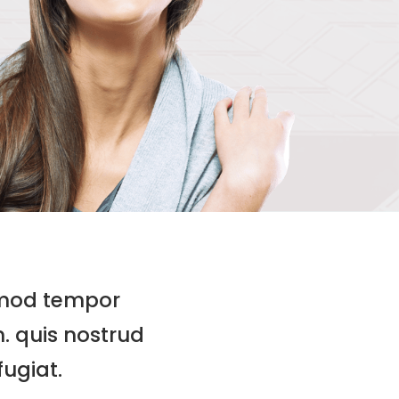
usmod tempor
m. quis nostrud
fugiat.