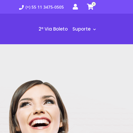
0
(+) 55 11 3475-0505
2ª Via Boleto
Suporte