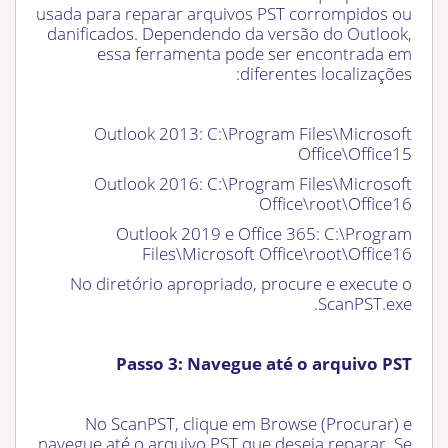
usada para reparar arquivos PST corrompidos ou
danificados. Dependendo da versão do Outlook,
essa ferramenta pode ser encontrada em
diferentes localizações:
Outlook 2013: C:\Program Files\Microsoft
Office\Office15
Outlook 2016: C:\Program Files\Microsoft
Office\root\Office16
Outlook 2019 e Office 365: C:\Program
Files\Microsoft Office\root\Office16
No diretório apropriado, procure e execute o
ScanPST.exe.
Passo 3: Navegue até o arquivo PST
No ScanPST, clique em Browse (Procurar) e
navegue até o arquivo PST que deseja reparar. Se