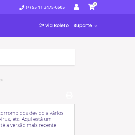
0
(+) 55 11 3475-0505
2ª Via Boleto
Suporte
ok
orrompidos devido a vários
rus, etc. Aqui está um
té a versão mais recente: