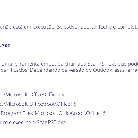
k não está em execução. Se estiver aberto, feche-o comple
.exe
 uma ferramenta embutida chamada ScanPST.exe que pode
 danificados. Dependendo da versão do Outlook, essa ferr
s\Microsoft Office\Office15
s\Microsoft Office\root\Office16
\Program Files\Microsoft Office\root\Office16
ure e execute o ScanPST.exe.