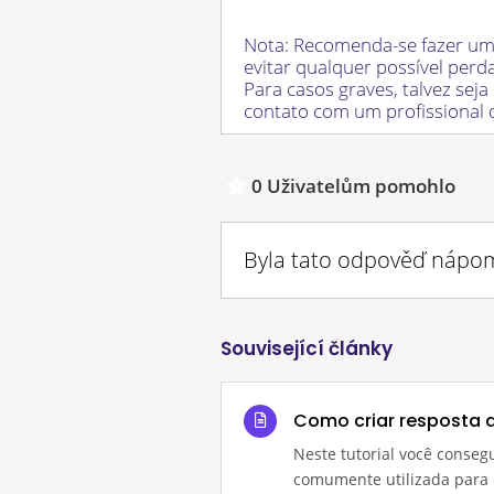
Nota: Recomenda-se fazer uma
evitar qualquer possível per
Para casos graves, talvez sej
contato com um profissional d
0 Uživatelům pomohlo
Byla tato odpověď náp
Související články
Como criar resposta 
Neste tutorial você conseg
comumente utilizada para q