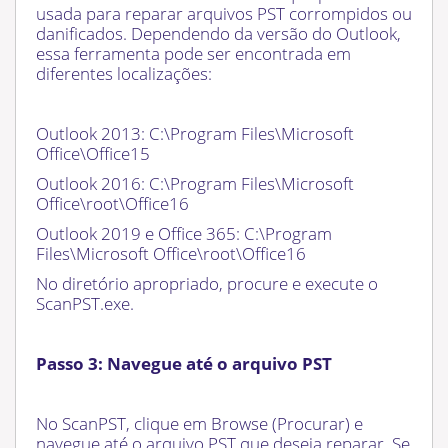
usada para reparar arquivos PST corrompidos ou
danificados. Dependendo da versão do Outlook,
essa ferramenta pode ser encontrada em
diferentes localizações:
Outlook 2013: C:\Program Files\Microsoft
Office\Office15
Outlook 2016: C:\Program Files\Microsoft
Office\root\Office16
Outlook 2019 e Office 365: C:\Program
Files\Microsoft Office\root\Office16
No diretório apropriado, procure e execute o
ScanPST.exe.
Passo 3: Navegue até o arquivo PST
No ScanPST, clique em Browse (Procurar) e
navegue até o arquivo PST que deseja reparar. Se