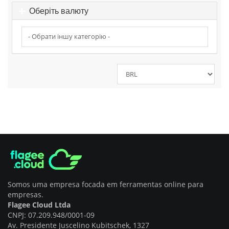
Оберіть валюту
Somos uma empresa focada em ferramentas online para
empresas.
Flagee Cloud Ltda
CNPJ: 07.209.948/0001-09
Av. Presidente Juscelino Kubitschek, 1327