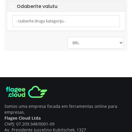
Odaberite valutu
Somos uma empresa focada em ferramentas online para
empresas.
Flagee Cloud Ltda
CNPJ: 07.209.948/0001-09
Av. Presidente Juscelino Kubitschek, 1327