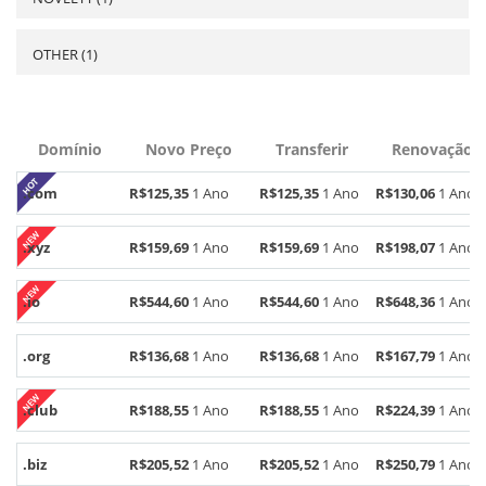
OTHER (1)
Domínio
Novo Preço
Transferir
Renovação
.com
R$125,35
1 Ano
R$125,35
1 Ano
R$130,06
1 Ano
.xyz
R$159,69
1 Ano
R$159,69
1 Ano
R$198,07
1 Ano
.io
R$544,60
1 Ano
R$544,60
1 Ano
R$648,36
1 Ano
.org
R$136,68
1 Ano
R$136,68
1 Ano
R$167,79
1 Ano
.club
R$188,55
1 Ano
R$188,55
1 Ano
R$224,39
1 Ano
.biz
R$205,52
1 Ano
R$205,52
1 Ano
R$250,79
1 Ano