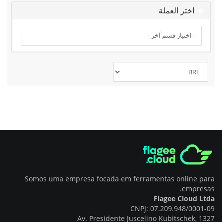
اختر العملة
Somos uma empresa focada em ferramentas online para
empresas.
Flagee Cloud Ltda
CNPJ: 07.209.948/0001-09
Av. Presidente Juscelino Kubitschek, 1327