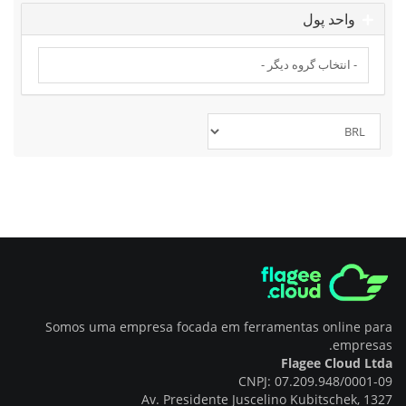
واحد پول
Somos uma empresa focada em ferramentas online para
empresas.
Flagee Cloud Ltda
CNPJ: 07.209.948/0001-09
Av. Presidente Juscelino Kubitschek, 1327