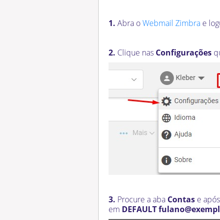
1.
Abra o
Webmail Zimbra
e log
2.
Clique nas
Configurações
qu
3.
Procure a aba
Contas
e após 
em
DEFAULT
fulano
@exempl