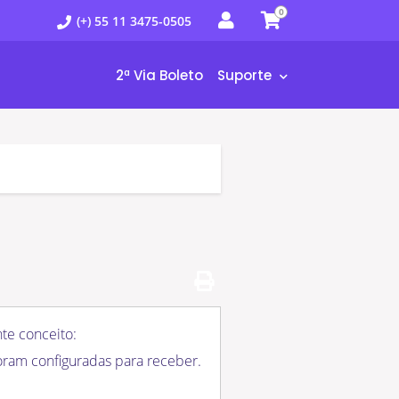
0
(+) 55 11 3475-0505
2ª Via Boleto
Suporte
nte conceito:
foram configuradas para receber.