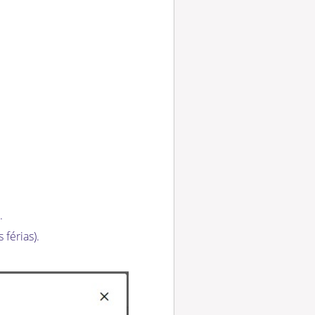
.
férias).