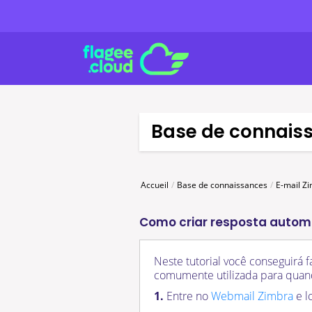
Base de connais
Accueil
Base de connaissances
E-mail Z
Como criar resposta automá
Neste tutorial você conseguirá 
comumente utilizada para quando
1.
Entre no
Webmail Zimbra
e l