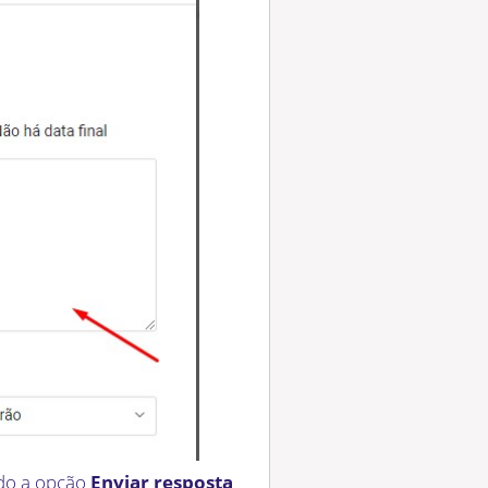
do a opção
Enviar resposta