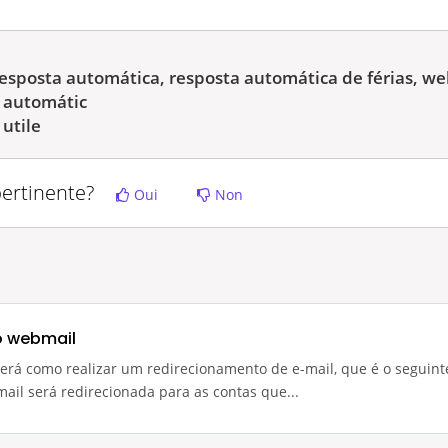
resposta automática, resposta automática de férias, we
l automátic
 utile
pertinente?
Oui
Non
o webmail
derá como realizar um redirecionamento de e-mail, que é o seguint
mail será redirecionada para as contas que...