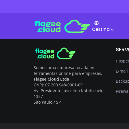
Čeština
SERV
Hospe
Somos uma empresa focada em
E-mail 
ferramentas online para empresas.
Flagee Cloud Ltda
Backu
CNPJ: 07.209.948/0001-09
Av. Presidente Juscelino Kubitschek,
Firewal
1327
São Paulo / SP