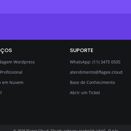
IÇOS
SUPORTE
dagem Wordpress
WhatsApp: (11) 3475 0505
Profissional
atendimento@flagee.cloud
p em Nuvem
Base de Conhecimento
l
Abrir um Ticket
© 2026 Flagee Cloud. Zásady ochrany osobních údajů
O nás