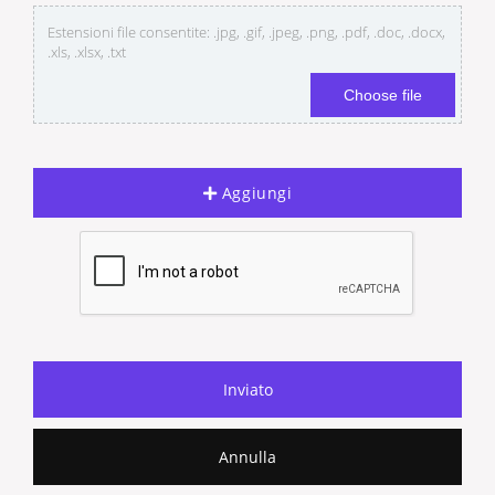
Estensioni file consentite: .jpg, .gif, .jpeg, .png, .pdf, .doc, .docx,
.xls, .xlsx, .txt
Choose file
Aggiungi
Annulla