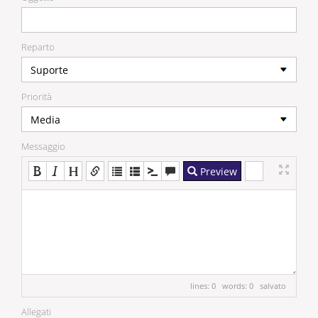
Reparto
Priorità
Messaggio
Preview
lines: 0 words: 0
salvato
Allegati