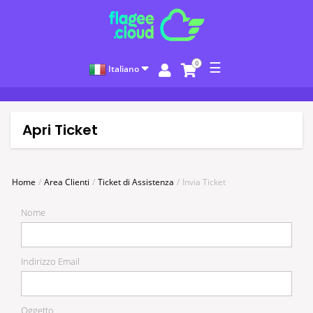
0
☰
Italiano
Apri Ticket
Home
Area Clienti
Ticket di Assistenza
Invia Ticket
Nome
Indirizzo Email
Oggetto