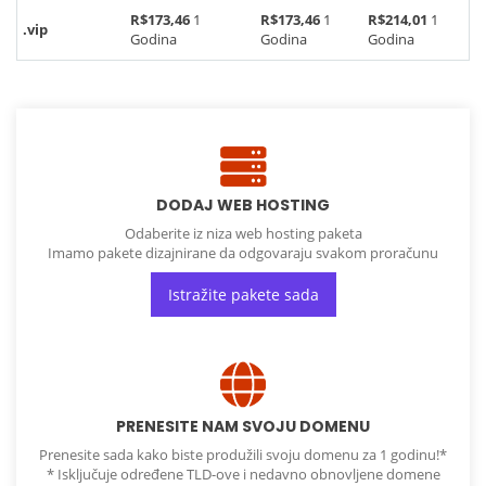
R$173,46
1
R$173,46
1
R$214,01
1
.vip
Godina
Godina
Godina
DODAJ WEB HOSTING
Odaberite iz niza web hosting paketa
Imamo pakete dizajnirane da odgovaraju svakom proračunu
Istražite pakete sada
PRENESITE NAM SVOJU DOMENU
Prenesite sada kako biste produžili svoju domenu za 1 godinu!*
* Isključuje određene TLD-ove i nedavno obnovljene domene