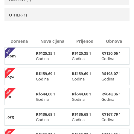
OTHER (1)
Domena
Nova cijena
Prijenos
Obnova
R$125,35
1
R$125,35
1
R$130,06
1
.com
Godina
Godina
Godina
R$159,69
1
R$159,69
1
R$198,07
1
.xyz
Godina
Godina
Godina
R$544,60
1
R$544,60
1
R$648,36
1
.io
Godina
Godina
Godina
R$136,68
1
R$136,68
1
R$167,79
1
.org
Godina
Godina
Godina