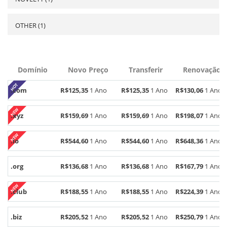
OTHER (1)
Domínio
Novo Preço
Transferir
Renovação
.com
R$125,35
1 Ano
R$125,35
1 Ano
R$130,06
1 Ano
.xyz
R$159,69
1 Ano
R$159,69
1 Ano
R$198,07
1 Ano
.io
R$544,60
1 Ano
R$544,60
1 Ano
R$648,36
1 Ano
.org
R$136,68
1 Ano
R$136,68
1 Ano
R$167,79
1 Ano
.club
R$188,55
1 Ano
R$188,55
1 Ano
R$224,39
1 Ano
.biz
R$205,52
1 Ano
R$205,52
1 Ano
R$250,79
1 Ano